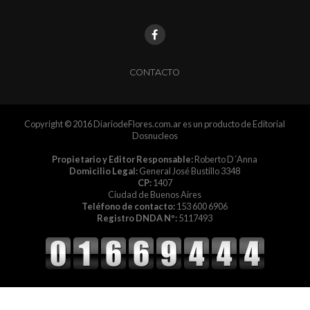
CONTACTO
Copyright © 2016 DiariodeFlores.com.ar es un producto de Editorial
Dosnucleos
Propietario y Editor Responsable:
Roberto D´Anna
Domicilio Legal:
General José Bustillo 3348
CP:
1407
Ciudad de Buenos Aires
Teléfono de contacto:
153 600 6906
Registro DNDA Nº:
5117493