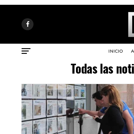
INICIO
A
Todas las not