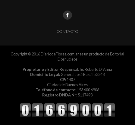
CONTACTO
Copyright © 2016 DiariodeFlores.com.ar es un producto de Editorial
Dosnucleos
Propietario y Editor Responsable:
Roberto D´Anna
Domicilio Legal:
General José Bustillo 3348
CP:
1407
Ciudad de Buenos Aires
Teléfono de contacto:
153 600 6906
Registro DNDA Nº:
5117493