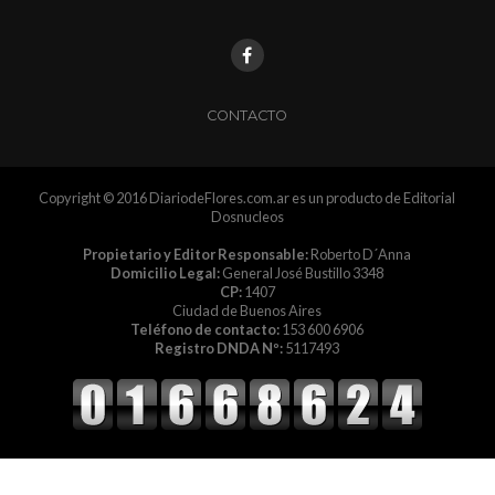
CONTACTO
Copyright © 2016 DiariodeFlores.com.ar es un producto de Editorial
Dosnucleos
Propietario y Editor Responsable:
Roberto D´Anna
Domicilio Legal:
General José Bustillo 3348
CP:
1407
Ciudad de Buenos Aires
Teléfono de contacto:
153 600 6906
Registro DNDA Nº:
5117493