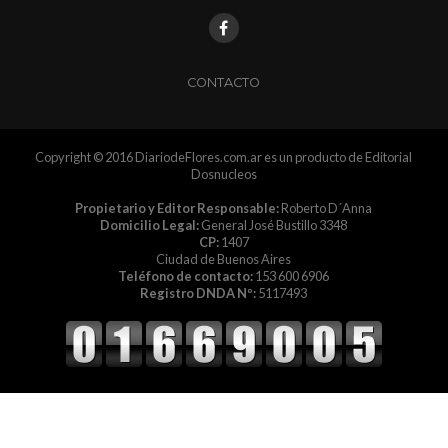
CONTACTO
Copyright © 2016 DiariodeFlores.com.ar es un producto de Editorial
Dosnucleos
Propietario y Editor Responsable:
Roberto D´Anna
Domicilio Legal:
General José Bustillo 3348
CP:
1407
Ciudad de Buenos Aires
Teléfono de contacto:
153 600 6906
Registro DNDA Nº:
5117493