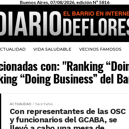
Buenos Aires, 07/08/2026, edición Nº 5816
CTUALIDAD
VIDA SALUDABLE
VECINOS FAMOSOS
acionadas con: "Ranking “Do
ing “Doing Business” del B
ACTUALIDAD
hace 9 años
Con representantes de las OSC
y funcionarios del GCABA, se
llevó a cabo una mesa de