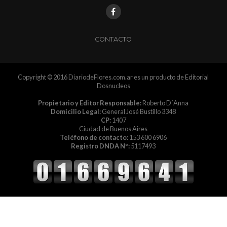
CONTACTO
Copyright © 2016 DiariodeFlores.com.ar es un producto de Editorial
Dosnucleos
Propietario y Editor Responsable:
Roberto D´Anna
Domicilio Legal:
General José Bustillo 3348
CP:
1407
Ciudad de Buenos Aires
Teléfono de contacto:
153 600 6906
Registro DNDA Nº:
5117493