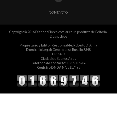
CONTACTO
Copyright © 2016 DiariodeFlores.com.ar es un producto de Editorial
Dosnucleos
Propietario y Editor Responsable:
Roberto D´Anna
Domicilio Legal:
General José Bustillo 3348
CP:
1407
Ciudad de Buenos Aires
Teléfono de contacto:
153 600 6906
Registro DNDA Nº:
5117493