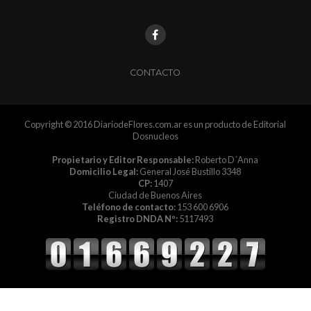
CONTACTO
Copyright © 2016 DiariodeFlores.com.ar es un producto de Editorial
Dosnucleos
Propietario y Editor Responsable:
Roberto D´Anna
Domicilio Legal:
General José Bustillo 3348
CP:
1407
Ciudad de Buenos Aires
Teléfono de contacto:
153 600 6906
Registro DNDA Nº:
5117493