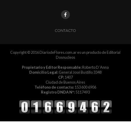
CONTACTO
Copyright © 2016 DiariodeFlores.com.ar es un producto de Editorial
Dosnucleos
Propietario y Editor Responsable:
Roberto D´Anna
Domicilio Legal:
General José Bustillo 3348
CP:
1407
Ciudad de Buenos Aires
Teléfono de contacto:
153 600 6906
Registro DNDA Nº:
5117493