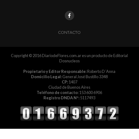
CONTACTO
Copyright © 2016 DiariodeFlores.com.ar es un producto de Editorial
Dosnucleos
Propietario y Editor Responsable:
Roberto D´Anna
Domicilio Legal:
General José Bustillo 3348
CP:
1407
Ciudad de Buenos Aires
Teléfono de contacto:
153 600 6906
Registro DNDA Nº:
5117493