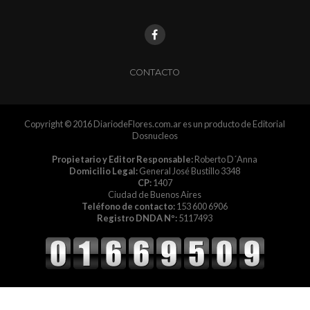
CONTACTO
Copyright © 2016 DiariodeFlores.com.ar es un producto de Editorial
Dosnucleos
Propietario y Editor Responsable:
Roberto D´Anna
Domicilio Legal:
General José Bustillo 3348
CP:
1407
Ciudad de Buenos Aires
Teléfono de contacto:
153 600 6906
Registro DNDA Nº:
5117493