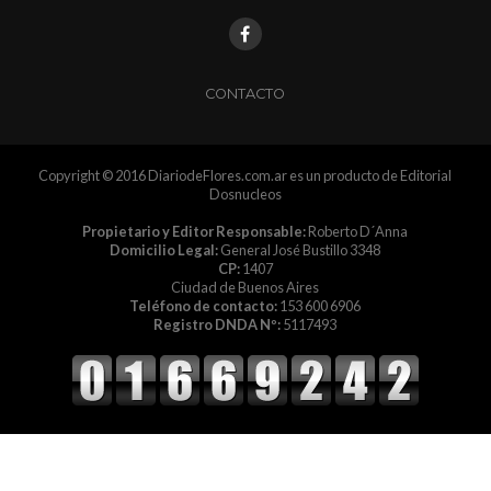
CONTACTO
Copyright © 2016 DiariodeFlores.com.ar es un producto de Editorial
Dosnucleos
Propietario y Editor Responsable:
Roberto D´Anna
Domicilio Legal:
General José Bustillo 3348
CP:
1407
Ciudad de Buenos Aires
Teléfono de contacto:
153 600 6906
Registro DNDA Nº:
5117493