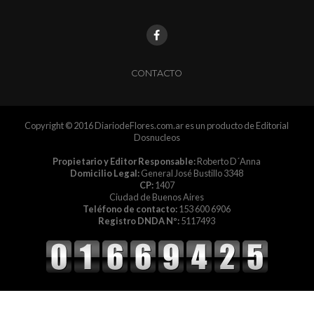
CONTACTO
Copyright © 2016 DiariodeFlores.com.ar es un producto de Editorial
Dosnucleos
Propietario y Editor Responsable:
Roberto D´Anna
Domicilio Legal:
General José Bustillo 3348
CP:
1407
Ciudad de Buenos Aires
Teléfono de contacto:
153 600 6906
Registro DNDA Nº:
5117493