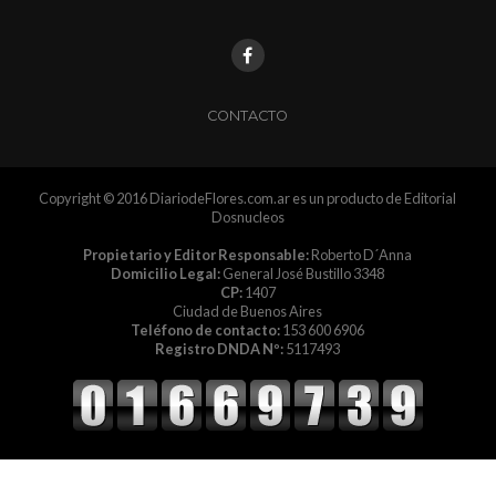
CONTACTO
Copyright © 2016 DiariodeFlores.com.ar es un producto de Editorial
Dosnucleos
Propietario y Editor Responsable:
Roberto D´Anna
Domicilio Legal:
General José Bustillo 3348
CP:
1407
Ciudad de Buenos Aires
Teléfono de contacto:
153 600 6906
Registro DNDA Nº:
5117493