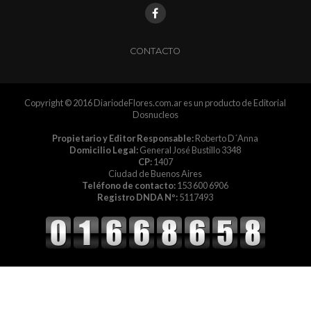
CONTACTO
Copyright © 2016 DiariodeFlores.com.ar es un producto de Editorial
Dosnucleos
Propietario y Editor Responsable:
Roberto D´Anna
Domicilio Legal:
General José Bustillo 3348
CP:
1407
Ciudad de Buenos Aires
Teléfono de contacto:
153 600 6906
Registro DNDA Nº:
5117493