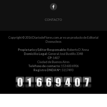
CONTACTO
Copyright © 2016 DiariodeFlores.com.ar es un producto de Editorial
Dosnucleos
Propietario y Editor Responsable:
Roberto D´Anna
Domicilio Legal:
General José Bustillo 3348
CP:
1407
Ciudad de Buenos Aires
Teléfono de contacto:
153 600 6906
Registro DNDA Nº:
5117493