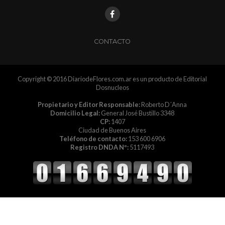
CONTACTO
Copyright © 2016 DiariodeFlores.com.ar es un producto de Editorial
Dosnucleos
Propietario y Editor Responsable:
Roberto D´Anna
Domicilio Legal:
General José Bustillo 3348
CP:
1407
Ciudad de Buenos Aires
Teléfono de contacto:
153 600 6906
Registro DNDA Nº:
5117493