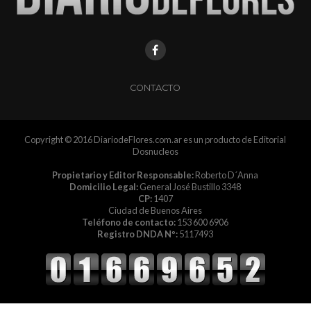
CONTACTO
Copyright © 2016 DiariodeFlores.com.ar es un producto de Editorial
Dosnucleos
Propietario y Editor Responsable:
Roberto D´Anna
Domicilio Legal:
General José Bustillo 3348
CP:
1407
Ciudad de Buenos Aires
Teléfono de contacto:
153 600 6906
Registro DNDA Nº:
5117493