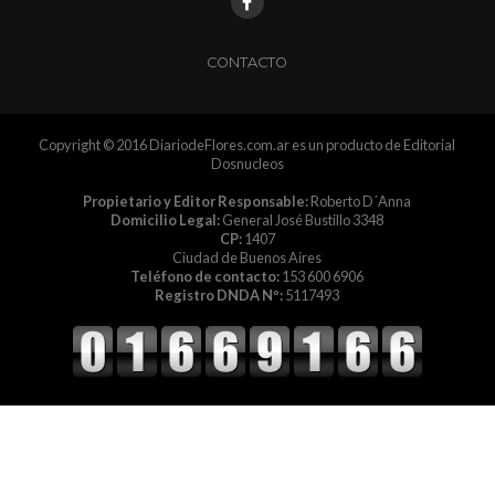
CONTACTO
Copyright © 2016 DiariodeFlores.com.ar es un producto de Editorial
Dosnucleos
Propietario y Editor Responsable:
Roberto D´Anna
Domicilio Legal:
General José Bustillo 3348
CP:
1407
Ciudad de Buenos Aires
Teléfono de contacto:
153 600 6906
Registro DNDA Nº:
5117493