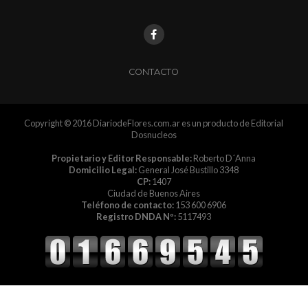
CONTACTO
Copyright © 2016 DiariodeFlores.com.ar es un producto de Editorial
Dosnucleos
Propietario y Editor Responsable:
Roberto D´Anna
Domicilio Legal:
General José Bustillo 3348
CP:
1407
Ciudad de Buenos Aires
Teléfono de contacto:
153 600 6906
Registro DNDA Nº:
5117493