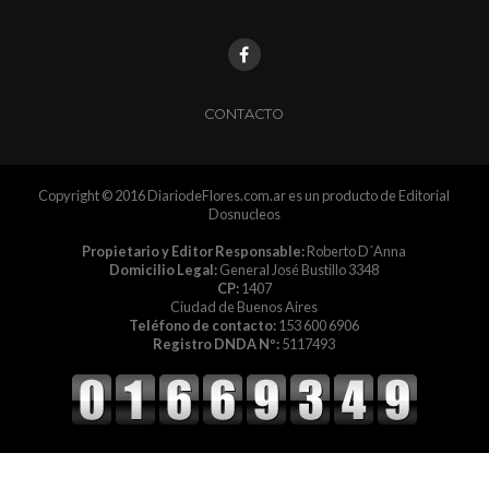
CONTACTO
Copyright © 2016 DiariodeFlores.com.ar es un producto de Editorial
Dosnucleos
Propietario y Editor Responsable:
Roberto D´Anna
Domicilio Legal:
General José Bustillo 3348
CP:
1407
Ciudad de Buenos Aires
Teléfono de contacto:
153 600 6906
Registro DNDA Nº:
5117493