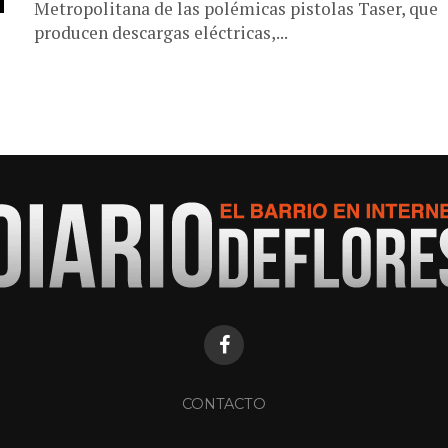
Metropolitana de las polémicas pistolas Taser, que
producen descargas eléctricas,...
CONTACTO