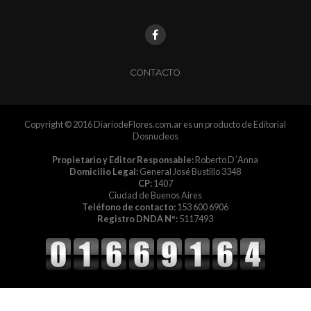
CONTACTO
Copyright © 2016 DiariodeFlores.com.ar es un producto de Editorial
Dosnucleos
Propietario y Editor Responsable:
Roberto D´Anna
Domicilio Legal:
General José Bustillo 3348
CP:
1407
Ciudad de Buenos Aires
Teléfono de contacto:
153 600 6906
Registro DNDA Nº:
5117493