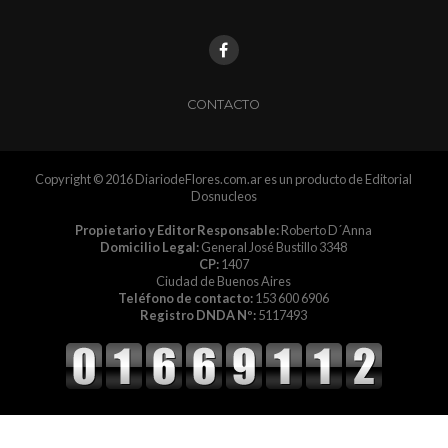
CONTACTO
Copyright © 2016 DiariodeFlores.com.ar es un producto de Editorial
Dosnucleos
Propietario y Editor Responsable:
Roberto D´Anna
Domicilio Legal:
General José Bustillo 3348
CP:
1407
Ciudad de Buenos Aires
Teléfono de contacto:
153 600 6906
Registro DNDA Nº:
5117493