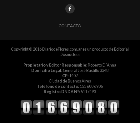
CONTACTO
Copyright © 2016 DiariodeFlores.com.ar es un producto de Editorial
Dosnucleos
Propietario y Editor Responsable:
Roberto D´Anna
Domicilio Legal:
General José Bustillo 3348
CP:
1407
Ciudad de Buenos Aires
Teléfono de contacto:
153 600 6906
Registro DNDA Nº:
5117493