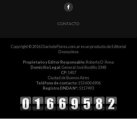
CONTACTO
Copyright © 2016 DiariodeFlores.com.ar es un producto de Editorial
Dosnucleos
Propietario y Editor Responsable:
Roberto D´Anna
Domicilio Legal:
General José Bustillo 3348
CP:
1407
Ciudad de Buenos Aires
Teléfono de contacto:
153 600 6906
Registro DNDA Nº:
5117493