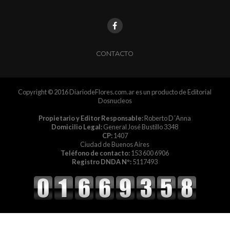
CONTACTO
Copyright © 2016 DiariodeFlores.com.ar es un producto de Editorial
Dosnucleos
Propietario y Editor Responsable:
Roberto D´Anna
Domicilio Legal:
General José Bustillo 3348
CP:
1407
Ciudad de Buenos Aires
Teléfono de contacto:
153 600 6906
Registro DNDA Nº:
5117493