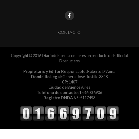
CONTACTO
Copyright © 2016 DiariodeFlores.com.ar es un producto de Editorial
Dosnucleos
Propietario y Editor Responsable:
Roberto D´Anna
Domicilio Legal:
General José Bustillo 3348
CP:
1407
Ciudad de Buenos Aires
Teléfono de contacto:
153 600 6906
Registro DNDA Nº:
5117493