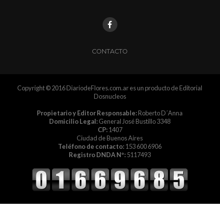
CONTACTO
Copyright © 2016 DiariodeFlores.com.ar es un producto de Editorial
Dosnucleos
Propietario y Editor Responsable:
Roberto D´Anna
Domicilio Legal:
General José Bustillo 3348
CP:
1407
Ciudad de Buenos Aires
Teléfono de contacto:
153 600 6906
Registro DNDA Nº:
5117493