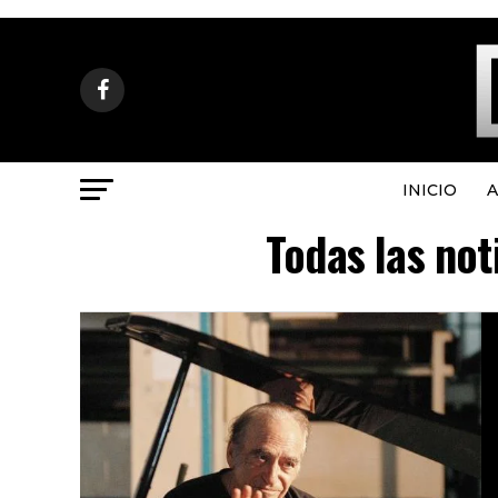
INICIO
A
Todas las not