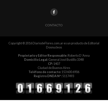
CONTACTO
Copyright © 2016 DiariodeFlores.com.ar es un producto de Editorial
Dosnucleos
Propietario y Editor Responsable:
Roberto D´Anna
Domicilio Legal:
General José Bustillo 3348
CP:
1407
Ciudad de Buenos Aires
Teléfono de contacto:
153 600 6906
Registro DNDA Nº:
5117493