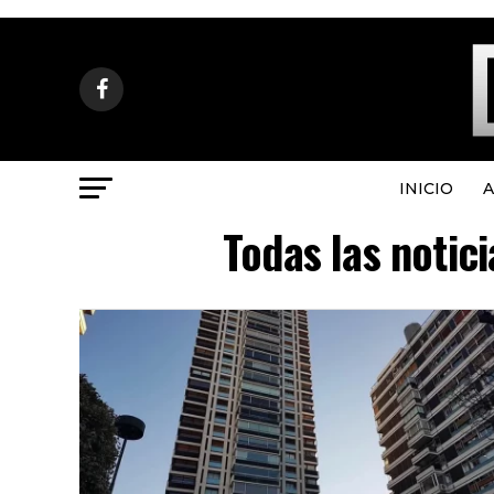
INICIO
A
Todas las notic