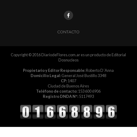
CONTACTO
Copyright © 2016 DiariodeFlores.com.ar es un producto de Editorial
Dosnucleos
Propietario y Editor Responsable:
Roberto D´Anna
Domicilio Legal:
General José Bustillo 3348
CP:
1407
Ciudad de Buenos Aires
Teléfono de contacto:
153 600 6906
Registro DNDA Nº:
5117493