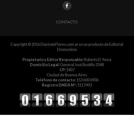
CONTACTO
Copyright © 2016 DiariodeFlores.com.ar es un producto de Editorial
Dosnucleos
Propietario y Editor Responsable:
Roberto D´Anna
Domicilio Legal:
General José Bustillo 3348
CP:
1407
Ciudad de Buenos Aires
Teléfono de contacto:
153 600 6906
Registro DNDA Nº:
5117493