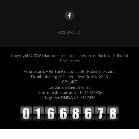
CONTACTO
Copyright © 2016 DiariodeFlores.com.ar es un producto de Editorial
Dosnucleos
Propietario y Editor Responsable:
Roberto D´Anna
Domicilio Legal:
General José Bustillo 3348
CP:
1407
Ciudad de Buenos Aires
Teléfono de contacto:
153 600 6906
Registro DNDA Nº:
5117493