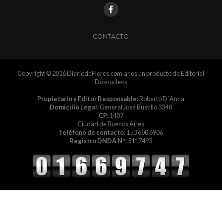
CONTACTO
Copyright © 2016 DiariodeFlores.com.ar es un producto de Editorial
Dosnucleos
Propietario y Editor Responsable:
Roberto D´Anna
Domicilio Legal:
General José Bustillo 3348
CP:
1407
Ciudad de Buenos Aires
Teléfono de contacto:
153 600 6906
Registro DNDA Nº:
5117493