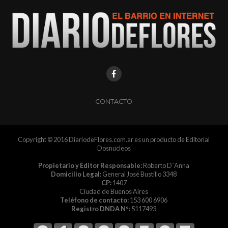
CONTACTO
Copyright © 2016 DiariodeFlores.com.ar es un producto de Editorial
Dosnucleos
Propietario y Editor Responsable:
Roberto D´Anna
Domicilio Legal:
General José Bustillo 3348
CP:
1407
Ciudad de Buenos Aires
Teléfono de contacto:
153 600 6906
Registro DNDA Nº:
5117493