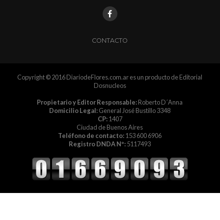
CONTACTO
Copyright © 2016 DiariodeFlores.com.ar es un producto de Editorial
Dosnucleos
Propietario y Editor Responsable:
Roberto D´Anna
Domicilio Legal:
General José Bustillo 3348
CP:
1407
Ciudad de Buenos Aires
Teléfono de contacto:
153 600 6906
Registro DNDA Nº:
5117493