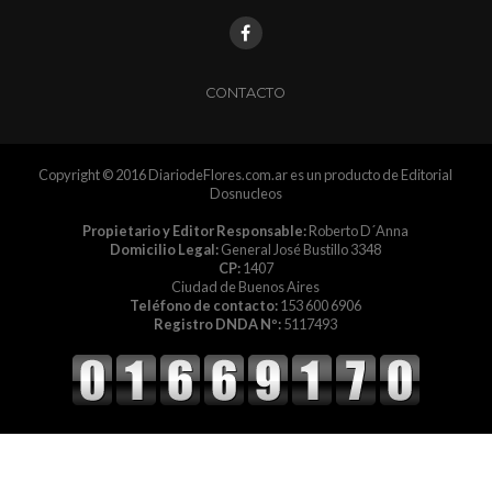
CONTACTO
Copyright © 2016 DiariodeFlores.com.ar es un producto de Editorial
Dosnucleos
Propietario y Editor Responsable:
Roberto D´Anna
Domicilio Legal:
General José Bustillo 3348
CP:
1407
Ciudad de Buenos Aires
Teléfono de contacto:
153 600 6906
Registro DNDA Nº:
5117493