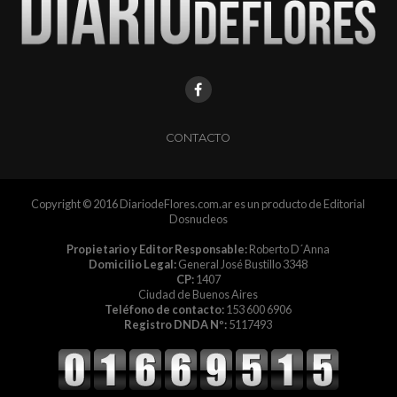
CONTACTO
Copyright © 2016 DiariodeFlores.com.ar es un producto de Editorial
Dosnucleos
Propietario y Editor Responsable:
Roberto D´Anna
Domicilio Legal:
General José Bustillo 3348
CP:
1407
Ciudad de Buenos Aires
Teléfono de contacto:
153 600 6906
Registro DNDA Nº:
5117493