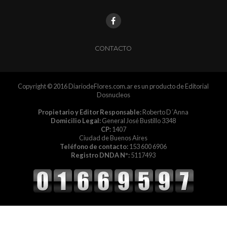
CONTACTO
Copyright © 2016 DiariodeFlores.com.ar es un producto de Editorial
Dosnucleos
Propietario y Editor Responsable:
Roberto D´Anna
Domicilio Legal:
General José Bustillo 3348
CP:
1407
Ciudad de Buenos Aires
Teléfono de contacto:
153 600 6906
Registro DNDA Nº:
5117493