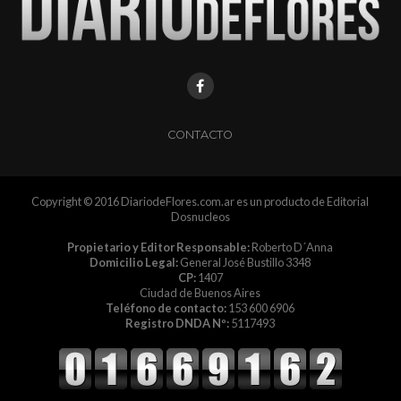
CONTACTO
Copyright © 2016 DiariodeFlores.com.ar es un producto de Editorial
Dosnucleos
Propietario y Editor Responsable:
Roberto D´Anna
Domicilio Legal:
General José Bustillo 3348
CP:
1407
Ciudad de Buenos Aires
Teléfono de contacto:
153 600 6906
Registro DNDA Nº:
5117493