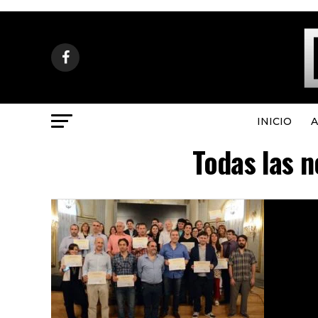
INICIO
A
Todas las n