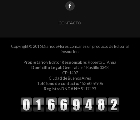
CONTACTO
Copyright © 2016 DiariodeFlores.com.ar es un producto de Editorial
Dosnucleos
Propietario y Editor Responsable:
Roberto D´Anna
Domicilio Legal:
General José Bustillo 3348
CP:
1407
Ciudad de Buenos Aires
Teléfono de contacto:
153 600 6906
Registro DNDA Nº:
5117493