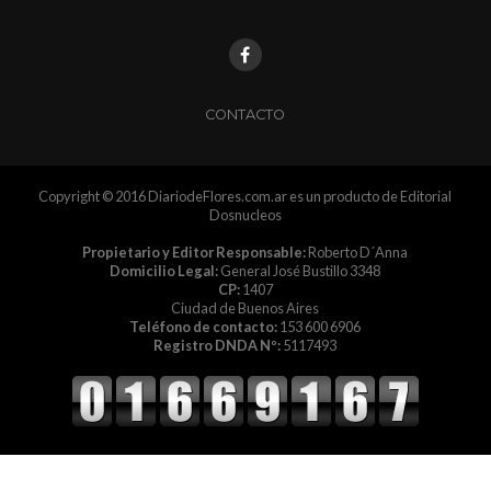
CONTACTO
Copyright © 2016 DiariodeFlores.com.ar es un producto de Editorial
Dosnucleos
Propietario y Editor Responsable:
Roberto D´Anna
Domicilio Legal:
General José Bustillo 3348
CP:
1407
Ciudad de Buenos Aires
Teléfono de contacto:
153 600 6906
Registro DNDA Nº:
5117493