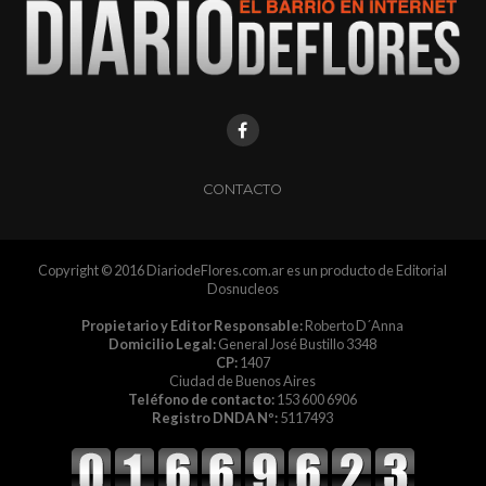
CONTACTO
Copyright © 2016 DiariodeFlores.com.ar es un producto de Editorial
Dosnucleos
Propietario y Editor Responsable:
Roberto D´Anna
Domicilio Legal:
General José Bustillo 3348
CP:
1407
Ciudad de Buenos Aires
Teléfono de contacto:
153 600 6906
Registro DNDA Nº:
5117493