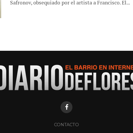
Safronov, obsequiado por el artista a Francisco. El...
CONTACTO