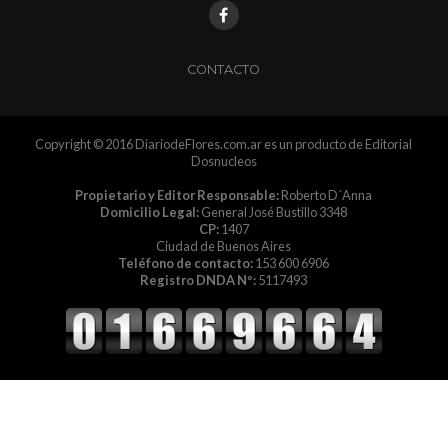
CONTACTO
Copyright © 2016 DiariodeFlores.com.ar es un producto de Editorial
Dosnucleos
Propietario y Editor Responsable:
Roberto D´Anna
Domicilio Legal:
General José Bustillo 3348
CP:
1407
Ciudad de Buenos Aires
Teléfono de contacto:
153 600 6906
Registro DNDA Nº:
5117493