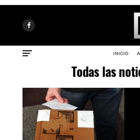
INICIO
A
Todas las not